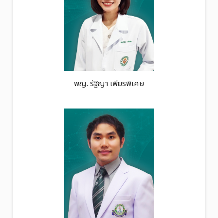
พญ. รัฐิญา เพียรพิเศษ