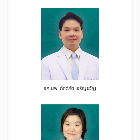
รศ.นพ. กิตติภัต เจริญขวัญ