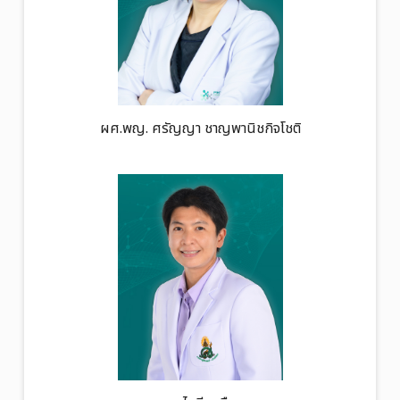
ผศ.พญ. ศรัญญา ชาญพานิชกิจโชติ