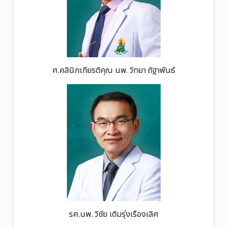
ศ.คลินิกเกียรติคุณ นพ. วิทยา ถิฐาพันธ์
รศ.นพ. วิชัย เติมรุ่งเรืองเลิศ