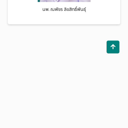
นพ. ณพัชร ลิขสิทธิ์พันธุ์