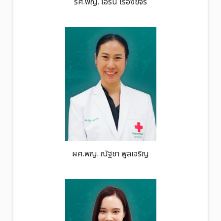
รศ.พญ. ไอรีน เรืองขจร
ผศ.พญ. ณัฐชา พูลเจริญ